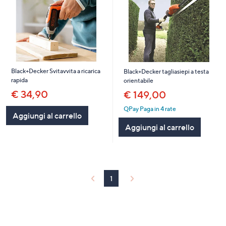
Black+Decker Svitavvita a ricarica
Black+Decker tagliasiepi a testa
rapida
orientabile
€ 34,90
€ 149,00
QPay Paga in 4 rate
Aggiungi al carrello
Aggiungi al carrello
1