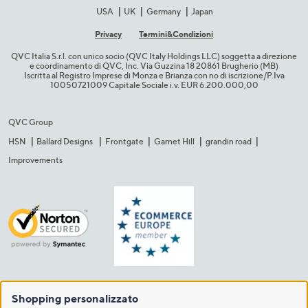
USA
UK
Germany
Japan
Privacy
Termini&C​ondizioni
QVC Italia S.r.l. con unico socio (QVC Italy Holdings LLC) soggetta a direzione
e coordinamento di QVC, Inc. Via Guzzina 18 20861 Brugherio (MB)​
Iscritta al Registro Imprese di Monza e Brianza con no di iscrizione/P.Iva
10050721009 Capitale Sociale i.v. EUR 6.200.000,00​
QVC Group
HSN
Ballard Designs
Frontgate
Garnet Hill
grandin road
Improvements
Shopping personalizzato