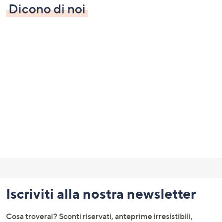
Dicono di noi
Fondo
pagina:
Iscriviti alla nostra newsletter
menu
e
Cosa troverai? Sconti riservati, anteprime irresistibili,