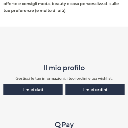
informazioni
offerte e consigli moda, beauty e casa personalizzati sulle
tue preferenze (e molto di più).
Il mio profilo​
Gestisci le tue informazioni, i tuoi ordini e tua wishlist.​
I miei dati
I miei ordini
QPay