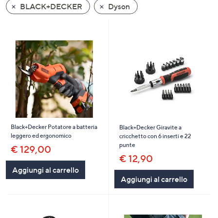
BLACK+DECKER
Dyson
a
sinistra
o
a
destra
sui
dispositivi
touch
per
consultarli.
Black+Decker Potatore a batteria
Black+Decker Giravite a
leggero ed ergonomico
cricchetto con 6 inserti e 22
punte
€ 129,00
€ 12,90
Aggiungi al carrello
Aggiungi al carrello