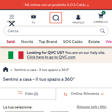
-5€ online con un prodotto S.O.S Caldo
Vai
al
contenuto
0
principale
MENU
CARRELLO
TV
PROFILO
Cerca
Quando
Saldi
Novità
Top Brand
SOS Caldo
Estate
Wel
sono
disponibili
suggerimenti,
usa
i
Sentirsi a casa – Il tuo spazio a 360°
tasti
Sentirsi a casa – Il tuo spazio a 360°
freccia
su
e
Ordina:
Rilevanza
Filtri
(2)
giù
oppure
La tua selezione:
Rimuovi tutti i filtri
scorri