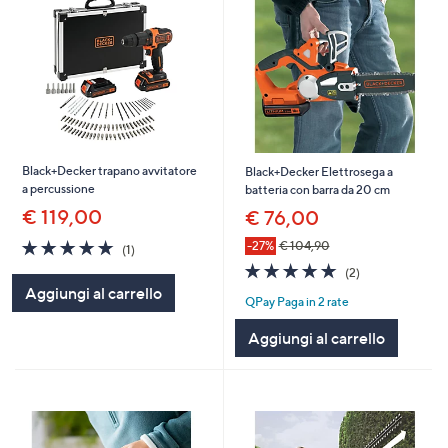
Black+Decker trapano avvitatore
Black+Decker Elettrosega a
a percussione
batteria con barra da 20 cm
€ 119,00
€ 76,00
5.0
1
-27%
€ 104,90
(1)
of
Recensioni
5.0
2
(2)
5
of
Recensioni
Aggiungi al carrello
Stars
QPay Paga in 2 rate
5
Stars
Aggiungi al carrello