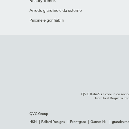
Beauty Trends
Arredo giardino e da esterno
Piscine e gonfiabili
QVC Italia S.r.l. con unico so
Iscritta al Registro 
QVC Group
HSN
Ballard Designs
Frontgate
Garnet Hill
grandin ro