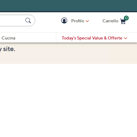
0
Profilo
Carrello
Cart is Empty
Cart
Cucina
Today's Special Value
& Offerte