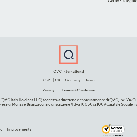
Garanzia legal
QVC International
USA
UK
Germany
Japan
Privacy
Termini&C​ondizioni
cio (QVC Italy Holdings LLC) soggetta a direzione e coordinamento di QVC, Inc. Via G
Imprese di Monza e Brianza con no di iscrizione/P.Iva 10050721009 Capitale Sociale 
ad
Improvements