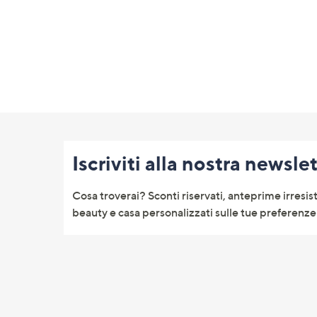
o
a
destra
sui
disposi
touch
per
Fondo
consult
pagina:
Iscriviti alla nostra newsle
menu
e
Cosa troverai? Sconti riservati, anteprime irresist
informazioni
beauty e casa personalizzati sulle tue preferenze 