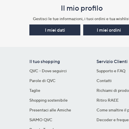
Il mio profilo​
Gestisci le tue informazioni, i tuoi ordini e tua wishlist
I miei dati
I miei ordini
Il tuo shopping
Servizio Clienti
QVC - Dove seguirci
Supporto e FAQ
Parole di QVC
Contatti
Taglie
Richiami di prodo
Shopping sostenibile​
Ritiro RAEE
Presentaci alle Amiche
Come smaltire il 
SìAMO QVC
Decoder e freque