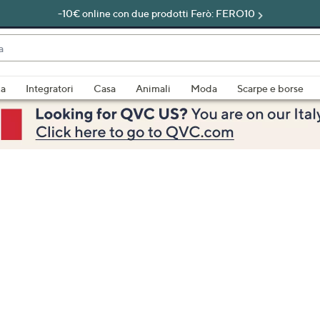
-10€ online con due prodotti Ferò: FERO10
do
za
Integratori
Casa
Animali
Moda
Scarpe e borse
bili
imenti,
e
a