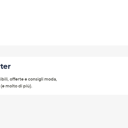
tivi
arli.
tter
ibili, offerte e consigli moda,
(e molto di più).