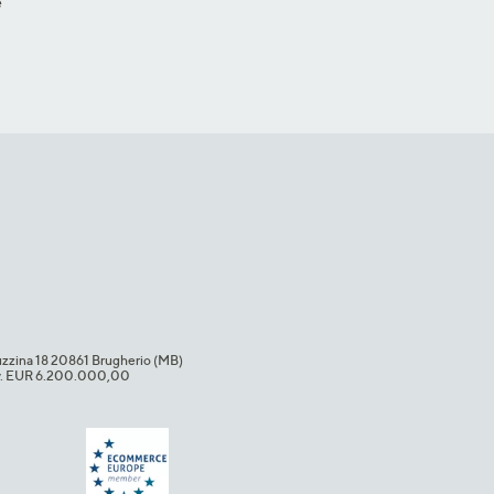
e
uzzina 18 20861 Brugherio (MB)​
i.v. EUR 6.200.000,00​