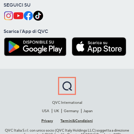
SEGUICI SU
Scarica l'App di QVC
QVC International
USA
UK
Germany
Japan
Privacy
Termini&C​ondizioni
QVC Italia S.r.l. con unico socio (QVC Italy Holdings LLC) soggetta a direzione