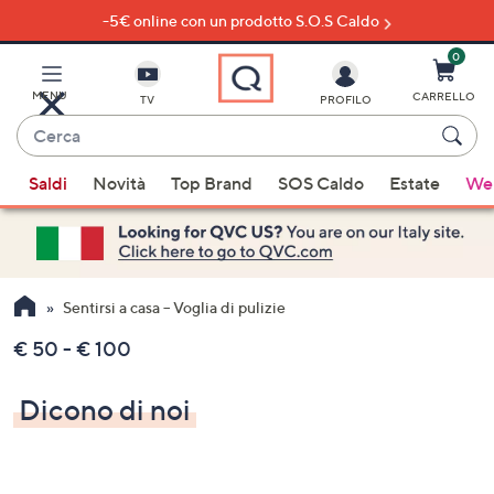
-5€ online con un prodotto S.O.S Caldo
Vai
al
contenuto
0
principale
MENU
CARRELLO
TV
PROFILO
Cerca
Quando
Saldi
Novità
Top Brand
SOS Caldo
Estate
Wel
sono
disponibili
suggerimenti,
usa
i
Sentirsi a casa – Voglia di pulizie
tasti
€ 50 - € 100
freccia
su
Dicono di noi
e
giù
oppure
scorri