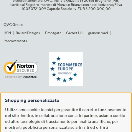
e coordinamento di QVC, Inc. Via Guzzina 18 20861 Brugherio (MB)​
Iscritta al Registro Imprese di Monza e Brianza con no di iscrizione/P.Iva
10050721009 Capitale Sociale i.v. EUR 6.200.000,00​
QVC Group
HSN
Ballard Designs
Frontgate
Garnet Hill
grandin road
Improvements
Shopping personalizzato
Utilizziamo cookie tecnici per garantire il corretto funzionamento
del sito. Inoltre, in collaborazione con altri partner, usiamo cookie
ed altre tecnologie di tracciamento per finalità analitiche, per
mostrarti pubblicità personalizzata su altri siti ed offrirti