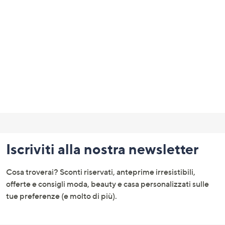
a
sinistra
o
a
destra
sui
dispositivi
touch
per
Fondo
consultarli.
pagina:
Iscriviti alla nostra newsletter
menu
e
Cosa troverai? Sconti riservati, anteprime irresistibili,
informazioni
offerte e consigli moda, beauty e casa personalizzati sulle
tue preferenze (e molto di più).