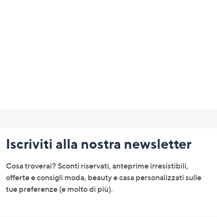
a
sinistra
o
a
destra
sui
dispositivi
touch
per
Fondo
consultarli.
pagina:
Iscriviti alla nostra newsletter
menu
e
Cosa troverai? Sconti riservati, anteprime irresistibili,
informazioni
offerte e consigli moda, beauty e casa personalizzati sulle
tue preferenze (e molto di più).