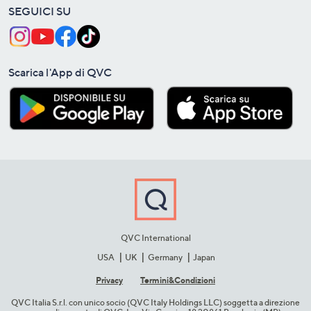
SEGUICI SU
Scarica l'App di QVC
QVC International
USA
UK
Germany
Japan
Privacy
Termini&C​ondizioni
QVC Italia S.r.l. con unico socio (QVC Italy Holdings LLC) soggetta a direzione