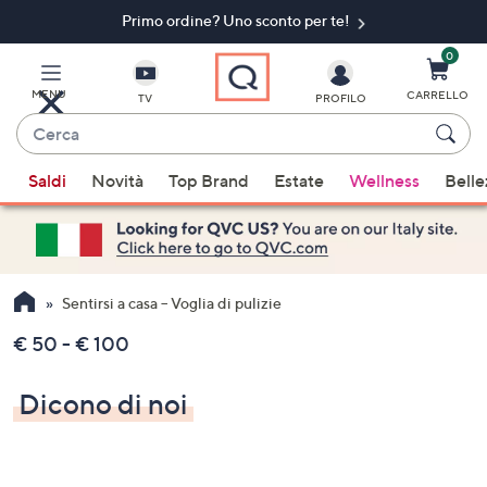
Primo ordine? Uno sconto per te!​
Vai
al
contenuto
0
principale
MENU
CARRELLO
TV
PROFILO
Cerca
Quando
Saldi
Novità
Top Brand
Estate
Wellness
Belle
sono
disponibili
suggerimenti,
usa
i
Sentirsi a casa – Voglia di pulizie
tasti
€ 50 - € 100
freccia
su
Dicono di noi
e
giù
oppure
scorri