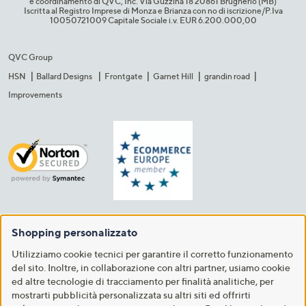
e coordinamento di QVC, Inc. Via Guzzina 18 20861 Brugherio (MB)​
Iscritta al Registro Imprese di Monza e Brianza con no di iscrizione/P.Iva
10050721009 Capitale Sociale i.v. EUR 6.200.000,00​
QVC Group
HSN
Ballard Designs
Frontgate
Garnet Hill
grandin road
Improvements
Shopping personalizzato
Utilizziamo cookie tecnici per garantire il corretto funzionamento
del sito. Inoltre, in collaborazione con altri partner, usiamo cookie
ed altre tecnologie di tracciamento per finalità analitiche, per
mostrarti pubblicità personalizzata su altri siti ed offrirti