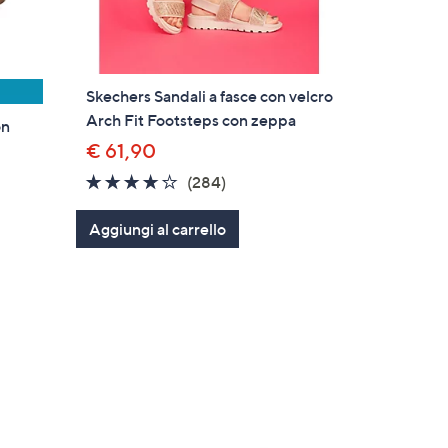
Skechers Sandali a fasce con velcro
Arch Fit Footsteps con zeppa
on
€ 61,90
3.6
284
(284)
of
Recensioni
Aggiungi al carrello
5
Stars