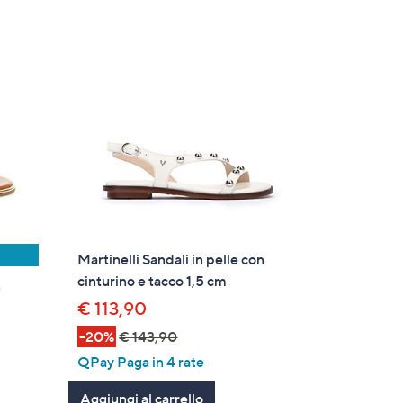
Martinelli Sandali in pelle con
cinturino e tacco 1,5 cm
n
€ 113,90
-20%
€ 143,90
QPay Paga in 4 rate
Aggiungi al carrello