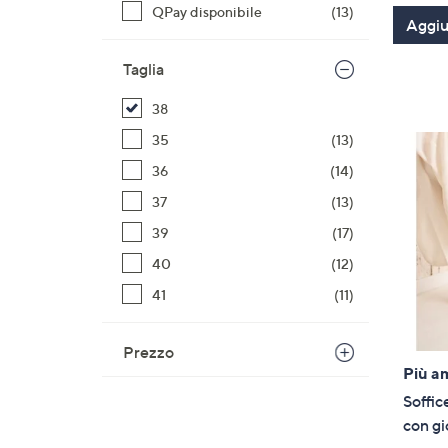
QPay disponibile
(13)
Aggiun
Taglia
38
35
(13)
36
(14)
37
(13)
39
(17)
40
(12)
41
(11)
Prezzo
Più a
Soffic
con gi