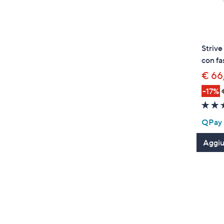
Strive
con fa
€ 66
-17%
QPay P
Aggiun