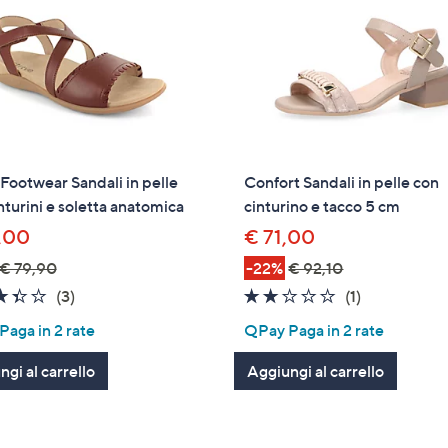
 Footwear Sandali in pelle
Confort Sandali in pelle con
nturini e soletta anatomica
cinturino e tacco 5 cm
,00
€ 71,00
€ 79,90
-22%
€ 92,10
3.3
3
2.0
1
(3)
(1)
of
Recensioni
of
Recensioni
aga in 2 rate
QPay Paga in 2 rate
5
5
Stars
Stars
gi al carrello
Aggiungi al carrello