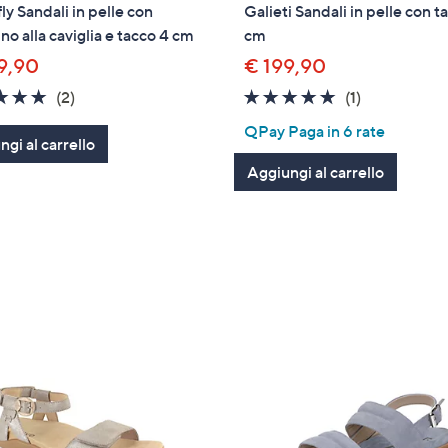
ly Sandali in pelle con
Galieti Sandali in pelle con t
ino alla caviglia e tacco 4 cm
cm
9,90
€ 199,90
5.0
2
5.0
1
(2)
(1)
of
Recensioni
of
Recensioni
QPay Paga in 6 rate
gi al carrello
5
5
Stars
Stars
Aggiungi al carrello