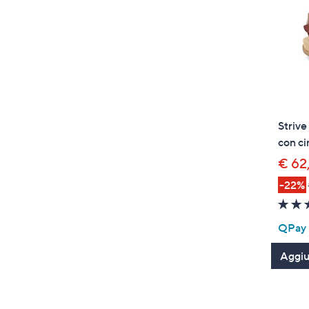
Strive
con ci
€ 62
-22%
QPay P
Aggiun