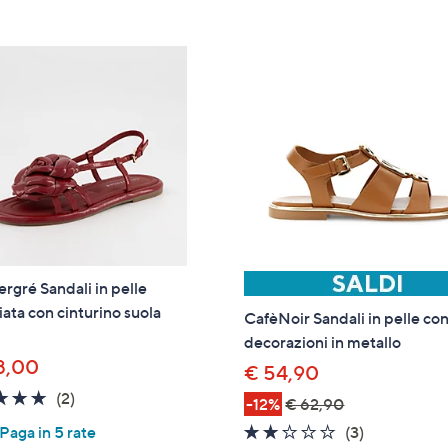
tivi
arli.
ergré Sandali in pelle
iata con cinturino suola
CafèNoir Sandali in pelle co
decorazioni in metallo
8,00
€ 54,90
5.0
2
(2)
-12%
€ 62,90
of
Recensioni
2.0
3
(3)
aga in 5 rate
5