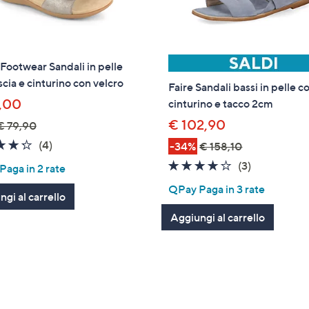
 Footwear Sandali in pelle
scia e cinturino con velcro
Faire Sandali bassi in pelle c
,00
cinturino e tacco 2cm
€ 102,90
€ 79,90
4.2
4
(4)
-34%
€ 158,10
of
Recensioni
3.7
3
(3)
aga in 2 rate
5
of
Recensioni
QPay Paga in 3 rate
Stars
gi al carrello
5
Stars
Aggiungi al carrello