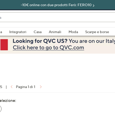
-10€ online con due prodotti Ferò: FERO10
do
za
Integratori
Casa
Animali
Moda
Scarpe e borse
bili
imenti,
15
|
Pagina 1 di 1
e
selezione:
a