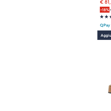
€ 81
-18%
QPay P
Aggiun