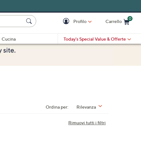
0
Profilo
Carrello
Cart is Empty
Cart
Cucina
Today's Special Value
& Offerte
Ordina per:
Rilevanza
Rimuovi tutti i filtri