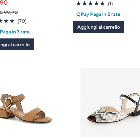
,90
5.0
1
(1)
of
Recensioni
€ 99,90
QPay Paga in 5 rate
5
4.6
70
(70)
Stars
Aggiungi al carrello
of
Recensioni
aga in 3 rate
5
Stars
gi al carrello