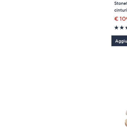
Stonef
cintur
€ 10
Aggiun