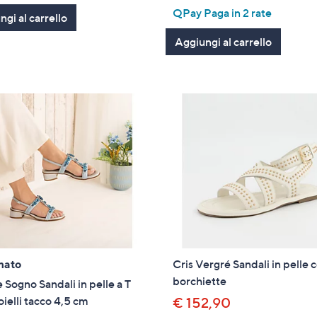
of
Recensioni
QPay Paga in 2 rate
Stars
gi al carrello
5
Stars
Aggiungi al carrello
mato
Cris Vergré Sandali in pelle 
borchiette
e Sogno Sandali in pelle a T
oielli tacco 4,5 cm
€ 152,90