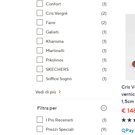
prodotti
o
Confort
(1)
a
Cris Vergré
(2)
destra
Faire
(2)
sui
disposi
Galieti
(1)
touch
Kharisma
(1)
per
Martinelli
(1)
consult
Pikolinos
(1)
SKECHERS
(1)
Soffice Sogno
(1)
Cris V
Vedi di più
vernic
1,5cm
Filtra per
€ 14
I Più Recensiti
(1)
Prezzi Speciali
(9)
QPay P