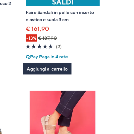
acco 2
Faire Sandali in pelle con inserto
elastico e suola 3 cm
€ 161,90
-13%
€ 187,90
4.5
2
(2)
of
Recensioni
QPay Paga in 4 rate
5
Stars
Aggiungi al carrello