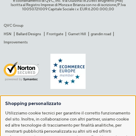
e coordinamento di QVC, Inc. Via Guzzina 18 20861 Brugherio (MB)​
Iscritta al Registro Imprese di Monza e Brianza con no di iscrizione/P.Iva
10050721009 Capitale Sociale i.v. EUR 6.200.000,00​
QVC Group
HSN
Ballard Designs
Frontgate
Garnet Hill
grandin road
Improvements
Shopping personalizzato
Utilizziamo cookie tecnici per garantire il corretto funzionamento
del sito. Inoltre, in collaborazione con altri partner, usiamo cookie
ed altre tecnologie di tracciamento per finalità analitiche, per
mostrarti pubblicità personalizzata su altri siti ed offrirti