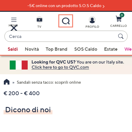
-5€ online con un prodotto S.O.S Caldo
Vai
al
contenuto
0
principale
MENU
CARRELLO
TV
PROFILO
Cerca
Quando
Saldi
Novità
Top Brand
SOS Caldo
Estate
Wel
sono
disponibili
suggerimenti,
usa
i
Sandali senza tacco: scoprili online
tasti
€ 200 - € 400
freccia
su
Dicono di noi
e
giù
oppure
scorri