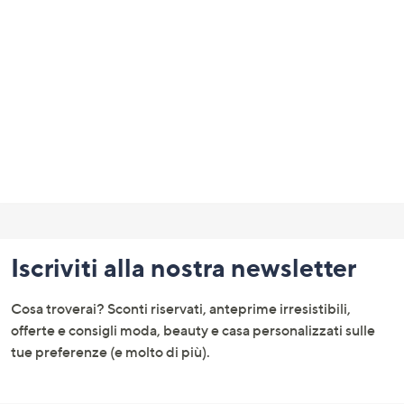
a
sinistra
o
a
destra
sui
dispositivi
touch
per
Fondo
consultarli.
pagina:
Iscriviti alla nostra newsletter
menu
e
Cosa troverai? Sconti riservati, anteprime irresistibili,
informazioni
offerte e consigli moda, beauty e casa personalizzati sulle
tue preferenze (e molto di più).