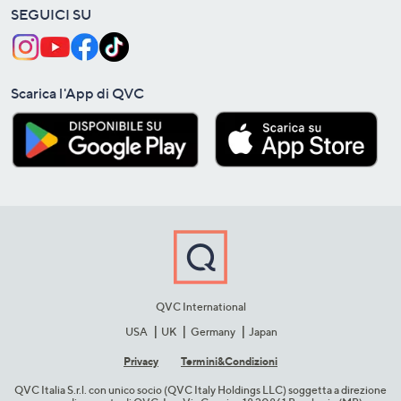
SEGUICI SU
Scarica l'App di QVC
QVC International
USA
UK
Germany
Japan
Privacy
Termini&C​ondizioni
QVC Italia S.r.l. con unico socio (QVC Italy Holdings LLC) soggetta a direzione