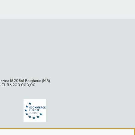
uzzina 18 20861 Brugherio (MB)​
i.v. EUR 6.200.000,00​