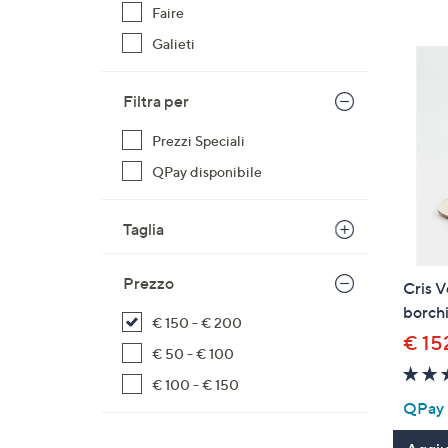
prodotti
o
Faire
a
Galieti
destra
sui
Filtra per
disposi
touch
Prezzi Speciali
per
QPay disponibile
consult
Taglia
Prezzo
Cris V
borch
€ 150 - € 200
€ 15
€ 50 - € 100
€ 100 - € 150
QPay P