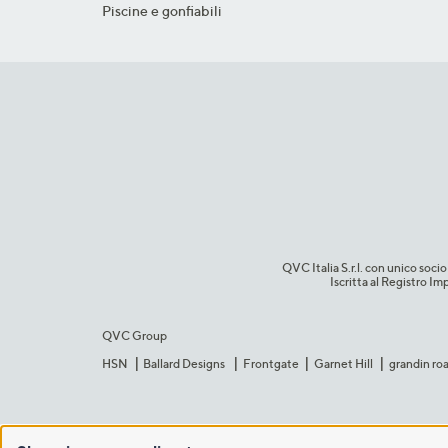
Piscine e gonfiabili
QVC Italia S.r.l. con unico so
Iscritta al Registro 
QVC Group
HSN
Ballard Designs
Frontgate
Garnet Hill
grandin ro