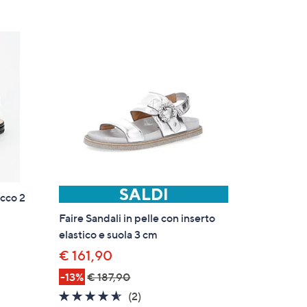
acco 2
Faire Sandali in pelle con inserto
elastico e suola 3 cm
€ 161,90
-13%
€ 187,90
4.5
2
(2)