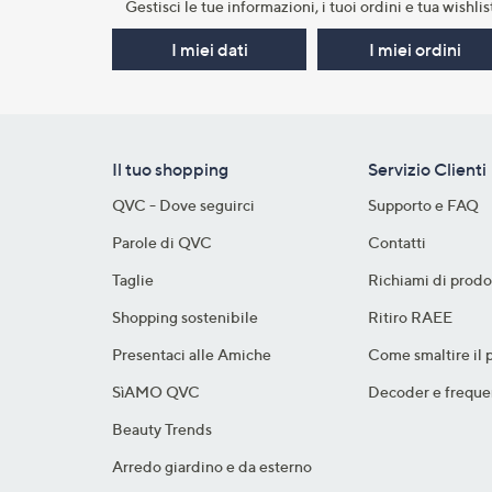
Gestisci le tue informazioni, i tuoi ordini e tua wishlist
I miei dati
I miei ordini
Il tuo shopping
Servizio Clienti
QVC - Dove seguirci
Supporto e FAQ
Parole di QVC
Contatti
Taglie
Richiami di prodo
Shopping sostenibile​
Ritiro RAEE
Presentaci alle Amiche
Come smaltire il 
SìAMO QVC
Decoder e freque
Beauty Trends
Arredo giardino e da esterno