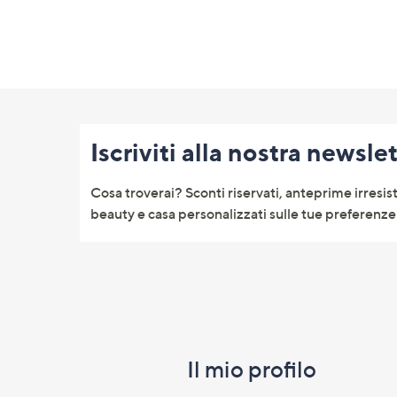
Fondo
pagina:
Iscriviti alla nostra newsle
menu
e
Cosa troverai? Sconti riservati, anteprime irresist
informazioni
beauty e casa personalizzati sulle tue preferenze 
Il mio profilo​