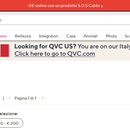
-5€ online con un prodotto S.O.S Caldo
do
ness
Bellezza
Integratori
Casa
Animali
Moda
Sc
bili
imenti,
|
Pagina 1 di 1
e
selezione:
0 - € 200
a