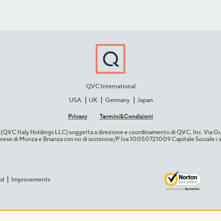
QVC International
USA
UK
Germany
Japan
Privacy
Termini&C​ondizioni
cio (QVC Italy Holdings LLC) soggetta a direzione e coordinamento di QVC, Inc. Via G
Imprese di Monza e Brianza con no di iscrizione/P.Iva 10050721009 Capitale Sociale 
ad
Improvements