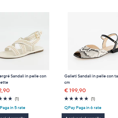
tivi
arli.
ergré Sandali in pelle con
Galieti Sandali in pelle con t
iette
cm
2,90
€ 199,90
5.0
1
5.0
1
(1)
(1)
of
Recensioni
of
Recensioni
aga in 5 rate
QPay Paga in 6 rate
5
5
Stars
Stars