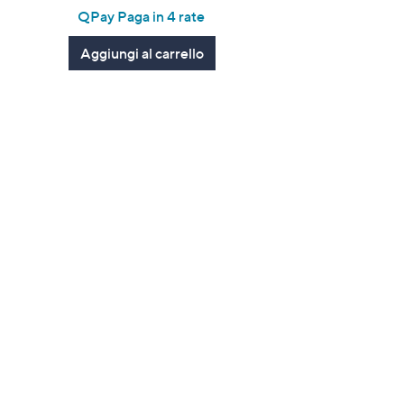
of
Recensioni
QPay Paga in 4 rate
5
Stars
Aggiungi al carrello