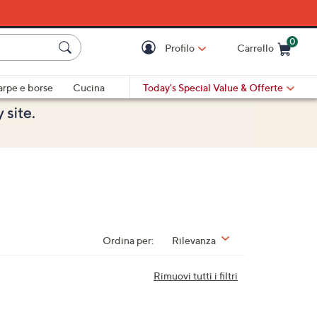
0
Profilo
Carrello
Cart is Empty
Cart
arpe e borse
Cucina
Today's Special Value
& Offerte
Ordina per:
Rilevanza
Rimuovi tutti i filtri